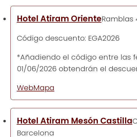
Hotel Atiram Oriente
Ramblas 
Código descuento: EGA2026
*Añadiendo el código entre las 
01/06/2026 obtendrán el descue
Web
Mapa
Hotel Atiram Mesón Castilla
C
Barcelona