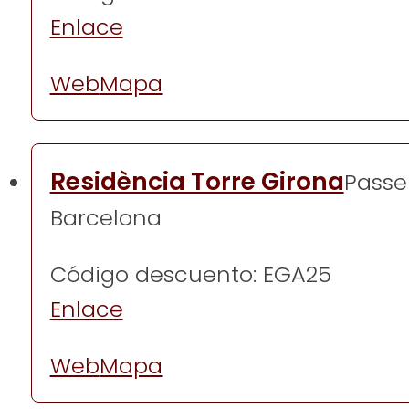
Enlace
Web
Mapa
Residència Torre Girona
Passei
Barcelona
Código descuento: EGA25
Enlace
Web
Mapa