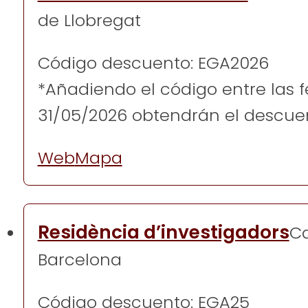
de Llobregat
Código descuento: EGA2026
*Añadiendo el código entre las 
31/05/2026 obtendrán el descue
Web
Mapa
Residència d’investigadors
Ca
Barcelona
Código descuento: EGA25