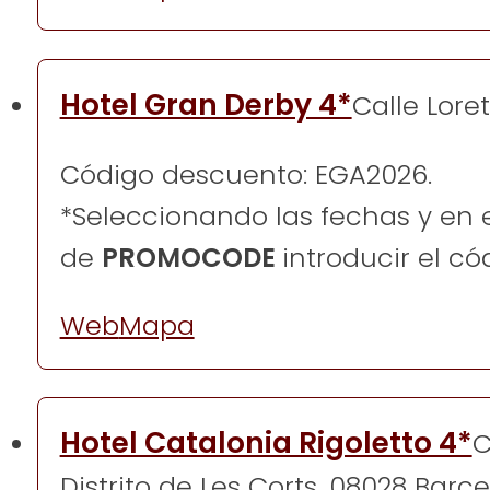
Hotel Gran Derby 4*
Calle Lore
Código descuento: EGA2026.
*Seleccionando las fechas y en 
de
PROMOCODE
introducir el có
Web
Mapa
Hotel Catalonia Rigoletto 4*
C
Distrito de Les Corts, 08028 Barc