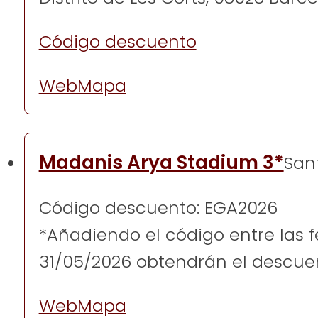
Código descuento
Web
Mapa
Madanis Arya Stadium 3*
San
Código descuento: EGA2026
*Añadiendo el código entre las 
31/05/2026 obtendrán el descue
Web
Mapa