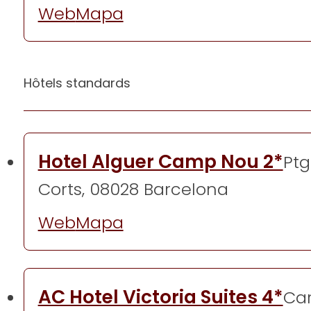
Web
Mapa
Hôtels standards
Hotel Alguer Camp Nou 2*
Ptg
Corts, 08028 Barcelona
Web
Mapa
AC Hotel Victoria Suites 4*
Car