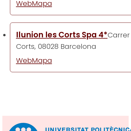
Web
Mapa
Ilunion les Corts Spa 4*
Carrer 
Corts, 08028 Barcelona
Web
Mapa