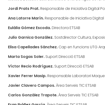
Jordi Prats
Prat.
Responsable de Iniciativa Digital Po
Ana Latorre Marín
.
Responsable de Iniciativa Digital
Eulàlia Gómez Escoda.
Directora ETSAB
Julio Garnica González.
Sostdirector Cultura, Exposi
Elisa Capellades Sánchez.
Cap en funcions UTG Arq
Marta Sogas Soler.
Suport Direcció ETSAB
Víctor Recio Rodríguez.
Suport Direcció ETSAB
Xavier Ferrer Masip.
Responsable Laboratori Maque
Javier Clavero Campos.
Àrea Serveis TIC ETSAB
Carlos González Trapote.
Àrea Serveis TIC ETSAB
Fran Ibáñez García.
Àrea Serveis TIC ETSAB