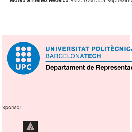
Mateu Giménez Nedelcu.
Becari del Dept. Represent
Sponsor