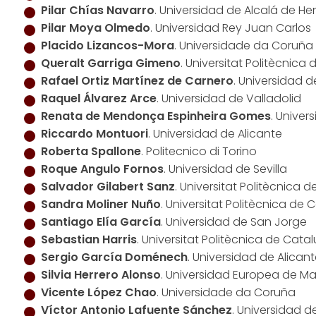
Pilar Chías Navarro
. Universidad de Alcalá de He
Pilar Moya Olmedo
. Universidad Rey Juan Carlos
Placido Lizancos-Mora
. Universidade da Coruña
Queralt Garriga Gimeno
. Universitat Politècnica
Rafael Ortiz Martínez de Carnero
. Universidad de
Raquel Álvarez Arce
. Universidad de Valladolid
Renata de Mendonça Espinheira Gomes
. Univer
Riccardo Montuori
. Universidad de Alicante
Roberta Spallone
. Politecnico di Torino
Roque Angulo Fornos
. Universidad de Sevilla
Salvador Gilabert Sanz
. Universitat Politècnica 
Sandra Moliner Nuño
. Universitat Politècnica de
Santiago Elía García
. Universidad de San Jorge
Sebastian Harris
. Universitat Politècnica de Cata
Sergio García Doménech
. Universidad de Alicant
Silvia Herrero Alonso
. Universidad Europea de Ma
Vicente López Chao
. Universidade da Coruña
Víctor Antonio Lafuente Sánchez
. Universidad d