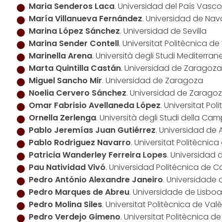
Maria Senderos Laca
. Universidad del País Vasco
María Villanueva Fernández
. Universidad de Nav
Marina López Sánchez
. Universidad de Sevilla
Marina Sender Contell
. Universitat Politècnica d
Marinella Arena
. Università degli Studi Mediterra
Marta Quintilla Castán
. Universidad de Zaragoza
Miguel Sancho Mir
. Universidad de Zaragoza
Noelia Cervero Sánchez
. Universidad de Zarago
Omar Fabrisio Avellaneda López
. Universitat Po
Ornella Zerlenga
. Università degli Studi della Camp
Pablo Jeremías Juan Gutiérrez
. Universidad de 
Pablo Rodriguez Navarro
. Universitat Politècnic
Patricia Wanderley Ferreira Lopes
. Universidad d
Pau Natividad Vivó
. Universidad Politécnica de 
Pedro António Alexandre Janeiro
. Universidade 
Pedro Marques de Abreu
. Universidade de Lisboa
Pedro Molina Siles
. Universitat Politècnica de Val
Pedro Verdejo Gimeno
. Universitat Politècnica d