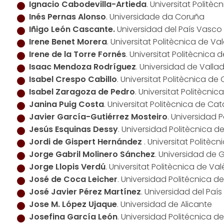
Ignacio Cabodevilla-Artieda
. Universitat Politè
Inés Pernas Alonso
. Universidade da Coruña
Iñigo León Cascante.
Universidad del País Vasco
Irene Benet Morera
. Universitat Politècnica de Va
Irene de la Torre Fornés
. Universitat Politècnica 
Isaac Mendoza Rodríguez
. Universidad de Vallad
Isabel Crespo Cabillo
. Universitat Politècnica de
Isabel Zaragoza de Pedro
. Universitat Politècni
Janina Puig Costa
. Universitat Politècnica de Ca
Javier García-Gutiérrez Mosteiro
. Universidad 
Jesús Esquinas Dessy
. Universidad Politècnica 
Jordi de Gispert Hernández
. Universitat Politèc
Jorge Gabril Molinero Sánchez
. Universidad de
Jorge Llopis Verdú
. Universitat Politècnica de Va
José de Coca Leicher
. Universidad Politécnica d
José Javier Pérez Martínez
. Universidad del Paí
Jose M. López Ujaque
. Universidad de Alicante
Josefina García León
. Universidad Politécnica 