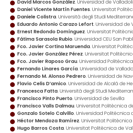
David Marcos González
. Universidad de Valladol
Daniel Vicente Martín Fuentes
. Universitat Polit
Daniele Colistra
. Università degli Studi Mediterra
Eduardo Antonio Carazo Lefort
. Universidad de 
Ernest Redondo Domínguez
. Universitat Politèc
Fátima Sarasola Rubio
. Universidad CEU San Pab
Fco. Javier Cortina Maruenda
. Universitat Polit
Fco. Javier González Pérez
. Universitat Politècn
Fco. Javier Raposo Grau
. Universidad Politécnic
Fernando Linares García
. Universidad de Vallado
Fernando M. Alonso Pedrero
. Universidad de Nav
Flavio Celis D’amico
. Universidad de Alcalá de H
Francesca Fatta
. Università degli Studi Mediterr
Francisco Pinto Puerto
. Universidad de Sevilla
Francisco Valls Dalmau
. Universitat Politècnica
Gonzalo Sotelo Calvillo
. Universidad Politécnica
Héctor Mendoza Ramírez
. Universitat Politècni
Hugo Barros Costa
. Universitat Politècnica de Va