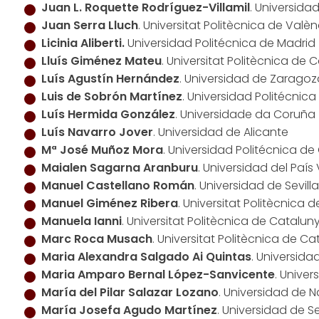
Juan L. Roquette Rodríguez-Villamil
. Universida
Juan Serra Lluch
. Universitat Politècnica de Valèn
Licinia Aliberti.
Universidad Politécnica de Madrid
Lluís Giménez Mateu
. Universitat Politècnica de 
Luís Agustín Hernández
. Universidad de Zaragoz
Luis de Sobrón Martínez
. Universidad Politécnic
Luís Hermida González
. Universidade da Coruña
Luís Navarro Jover
. Universidad de Alicante
Mª José Muñoz Mora
. Universidad Politécnica d
Maialen Sagarna Aranburu
. Universidad del Paí
Manuel Castellano Román
. Universidad de Sevilla
Manuel Giménez Ribera
. Universitat Politècnica 
Manuela Ianni
. Universitat Politècnica de Catalun
Marc Roca Musach
. Universitat Politècnica de C
Maria Alexandra Salgado Ai Quintas
. Universida
Maria Amparo Bernal López-Sanvicente
. Unive
María del Pilar Salazar Lozano
. Universidad de 
María Josefa Agudo Martínez
. Universidad de Se