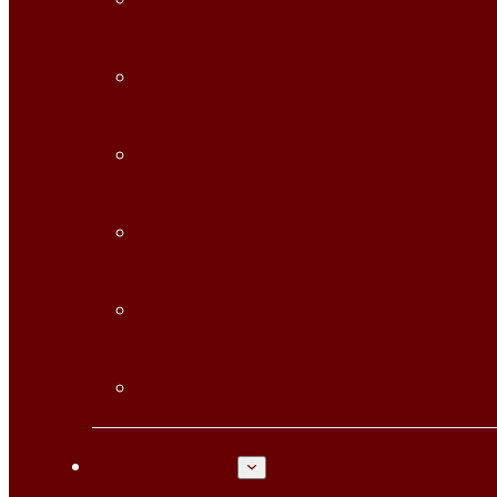
CONFERENCIAS
DETALLES DE LAS SESIONES
PRESENTACIONES ORALES
VISITAS
CENA DE GALA
GUÍA PRÁCTICA