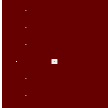
SEDE DEL CONGRESO
ALOJAMIENTO
INFORMACIÓN PRÁCTICA
PUBLICACIONES
LIBRO DE COMUNICACIONES
PUBLICACIÓN COLECTIVA