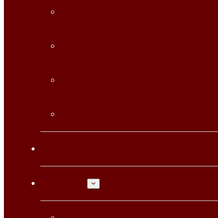
FECHAS CLAVE
LÍNEAS TEMÁTICAS
ENVÍO DE COMUNICACIONES
SUBMISSION TO THE COLLECTIVE PUBLI
INSCRIPCIONES
PROGRAMA
PROGRAMA