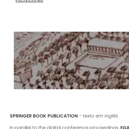
Inscripciones
SPRINGER BOOK PUBLICATION
–
texto em inglês
In parallel to the digital conference proceedings,
EG