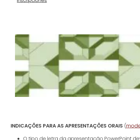
Inscripciones
INDICAÇÕES PARA AS APRESENTAÇÕES ORAIS
(
mode
O tipo de letra da apresentação PowerPoint de